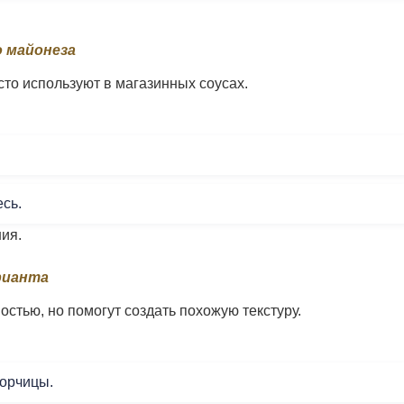
 майонеза
то используют в магазинных соусах.
сь.
ия.
рианта
стью, но помогут создать похожую текстуру.
 горчицы.