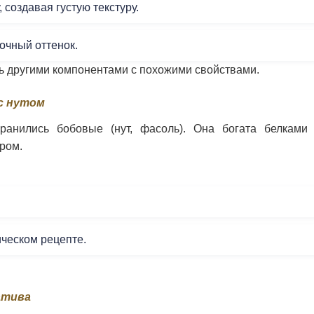
 создавая густую текстуру.
очный оттенок.
ть другими компонентами с похожими свойствами.
с нутом
анились бобовые (нут, фасоль). Она богата белками
ром.
ическом рецепте.
атива