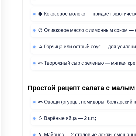
🥥 Кокосовое молоко — придаёт экзотическ
🍋 Оливковое масло с лимонным соком — к
🧄 Горчица или острый соус — для усилен
🥒 Творожный сыр с зеленью — мягкая кре
Простой рецепт салата с малым
🥒 Овощи (огурцы, помидоры, болгарский п
🥚 Варёные яйца — 2 шт.;
🥄 Майонез — 2 столовые ложки, смешанны