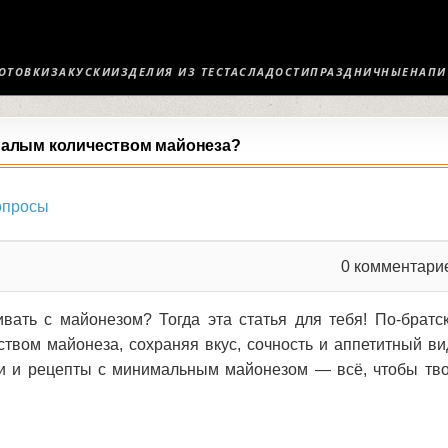
ОТОВКИ
ЗАКУСКИ
ИЗДЕЛИЯ ИЗ ТЕСТА
СЛАДОСТИ
ПРАЗДНИЧНЫЕ
НАПИ
 малым количеством майонеза?
опросы
0
комментари
ать с майонезом? Тогда эта статья для тебя! По-братс
ством майонеза, сохраняя вкус, сочность и аппетитный ви
и и рецепты с минимальным майонезом — всё, чтобы тв