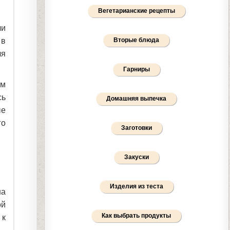
Вегетарианские рецепты
ли
Вторые блюда
 в
ля
Гарниры
ым
сь
Домашняя выпечка
ые
го
Заготовки
Закуски
Изделия из теста
на
ой
Как выбрать продукты
 к