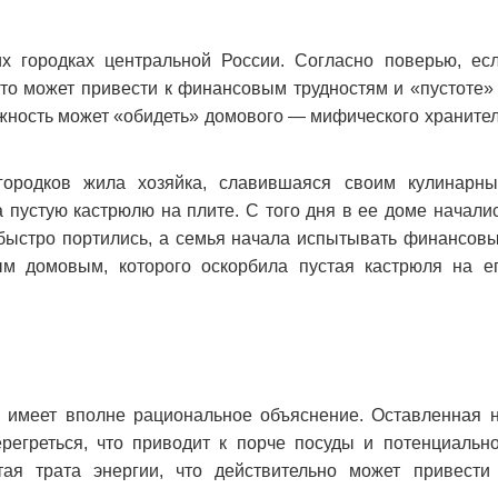
х городках центральной России. Согласно поверью, ес
это может привести к финансовым трудностям и «пустоте»
ежность может «обидеть» домового — мифического храните
городков жила хозяйка, славившаяся своим кулинарн
 пустую кастрюлю на плите. С того дня в ее доме начали
ы быстро портились, а семья начала испытывать финансов
ым домовым, которого оскорбила пустая кастрюля на е
а имеет вполне рациональное объяснение. Оставленная 
регреться, что приводит к порче посуды и потенциальн
тая трата энергии, что действительно может привести