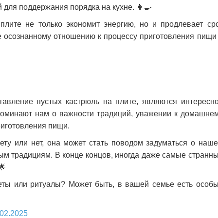
для поддержания порядка на кухне. 👩‍🍳
плите не только экономит энергию, но и продлевает ср
ее осознанному отношению к процессу приготовления пищи
тавление пустых кастрюль на плите, являются интересн
поминают нам о важности традиций, уважении к домашне
риготовления пищи.
мету или нет, она может стать поводом задуматься о наш
ым традициям. В конце концов, иногда даже самые странн
🌟
еты или ритуалы? Может быть, в вашей семье есть особ
.02.2025