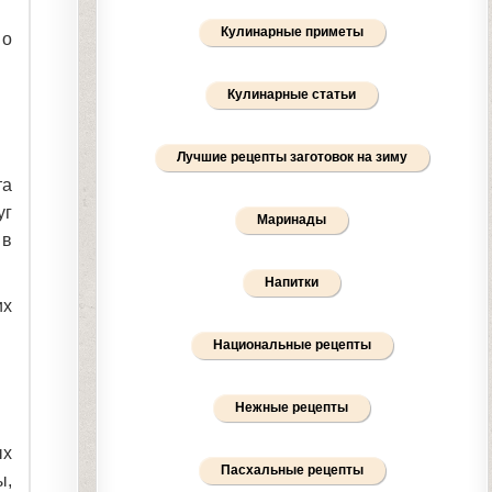
Кулинарные приметы
 о
Кулинарные статьи
Лучшие рецепты заготовок на зиму
та
уг
Маринады
 в
Напитки
их
Национальные рецепты
Нежные рецепты
ых
Пасхальные рецепты
ы,