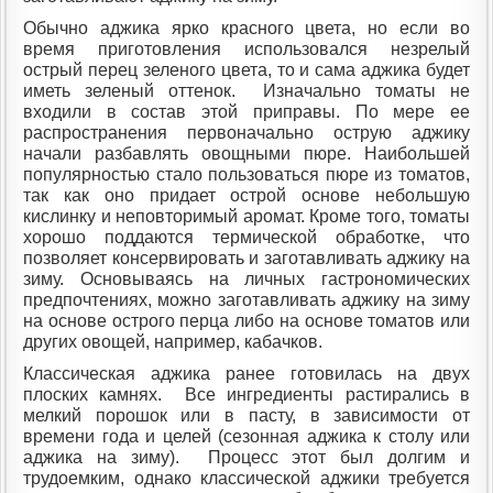
Обычно аджика ярко красного цвета, но если во
время приготовления использовался незрелый
острый перец зеленого цвета, то и сама аджика будет
иметь зеленый оттенок. Изначально томаты не
входили в состав этой приправы. По мере ее
распространения первоначально острую аджику
начали разбавлять овощными пюре. Наибольшей
популярностью стало пользоваться пюре из томатов,
так как оно придает острой основе небольшую
кислинку и неповторимый аромат. Кроме того, томаты
хорошо поддаются термической обработке, что
позволяет консервировать и заготавливать аджику на
зиму. Основываясь на личных гастрономических
предпочтениях, можно заготавливать аджику на зиму
на основе острого перца либо на основе томатов или
других овощей, например, кабачков.
Классическая аджика ранее готовилась на двух
плоских камнях. Все ингредиенты растирались в
мелкий порошок или в пасту, в зависимости от
времени года и целей (сезонная аджика к столу или
аджика на зиму). Процесс этот был долгим и
трудоемким, однако классической аджики требуется