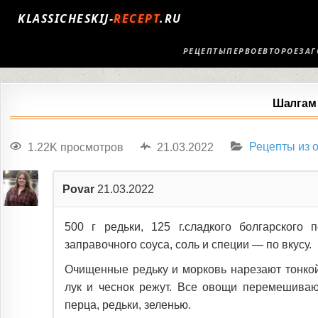
KLASSICHESKIJ-
RECEPT
.RU
РЕЦЕПТЫ
ПЕРВОЕ
ВТОРОЕ
ЗАГ
Шалгам 
1.22K просмотров
21.03.2022
Рецепты из 
Povar
21.03.2022
500 г редьки, 125 г.сладкого болгарского п
заправочного соуса, соль и специи — по вкусу.
Очищенные редьку и морковь нарезают тонкой
лук и чеснок режут. Все овощи перемешивают
перца, редьки, зеленью.