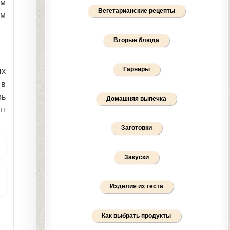
им
Вегетарианские рецепты
ом
Вторые блюда
Гарниры
ых
 в
мь
Домашняя выпечка
ят
Заготовки
Закуски
Изделия из теста
Как выбрать продукты