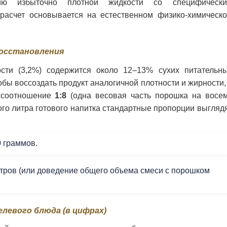
ю избыточно плотной жидкости со специфическ
расчет основывается на естественном физико-химическ
восстановления
сти (3,2%) содержится около 12–13% сухих питательн
обы воссоздать продукт аналогичной плотности и жирности,
е соотношение
1:8
(одна весовая часть порошка на восе
ого литра готового напитка стандартные пропорции выгляд
 граммов.
тров (или доведение общего объема смеси с порошком
левого блюда (в цифрах)