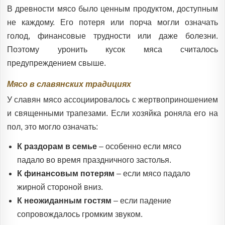
В древности мясо было ценным продуктом, доступным
не каждому. Его потеря или порча могли означать
голод, финансовые трудности или даже болезни.
Поэтому уронить кусок мяса считалось
предупреждением свыше.
Мясо в славянских традициях
У славян мясо ассоциировалось с жертвоприношением
и священными трапезами. Если хозяйка роняла его на
пол, это могло означать:
К раздорам в семье
– особенно если мясо
падало во время праздничного застолья.
К финансовым потерям
– если мясо падало
жирной стороной вниз.
К неожиданным гостям
– если падение
сопровождалось громким звуком.