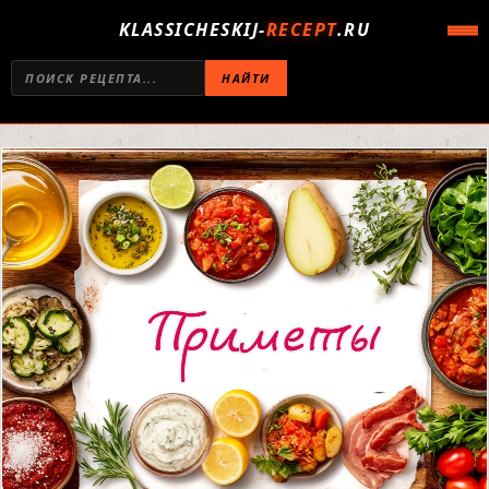
KLASSICHESKIJ-
RECEPT
.RU
НАЙТИ