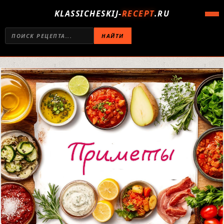
KLASSICHESKIJ-
RECEPT
.RU
НАЙТИ