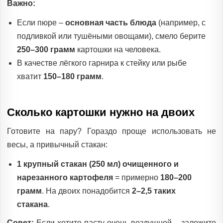
Важно:
Если пюре –
основная часть блюда
(например, с
подливкой или тушёными овощами), смело берите
250–300 грамм
картошки на человека.
В качестве лёгкого гарнира к стейку или рыбе
хватит
150–180 грамм
.
Сколько картошки нужно на двоих
Готовите на пару? Гораздо проще использовать не
весы, а привычный стакан:
1 крупный стакан (250 мл) очищенного и
нарезанного картофеля
= примерно
180–200
грамм
. На двоих понадобится
2–2,5 таких
стакана
.
Совет:
Если хотите пасту очень воздушной – заложите