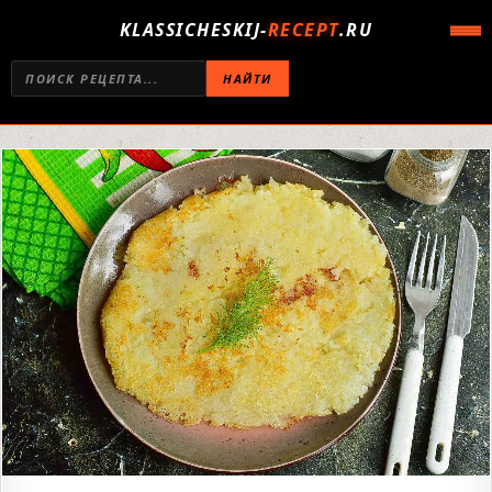
KLASSICHESKIJ-
RECEPT
.RU
НАЙТИ