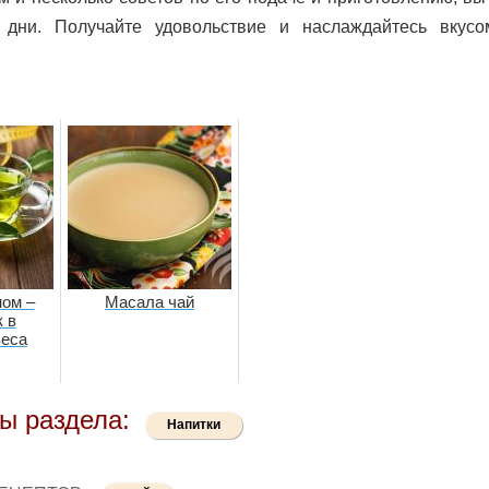
дни. Получайте удовольствие и наслаждайтесь вкусо
ном –
Масала чай
 в
веса
ы раздела:
Напитки