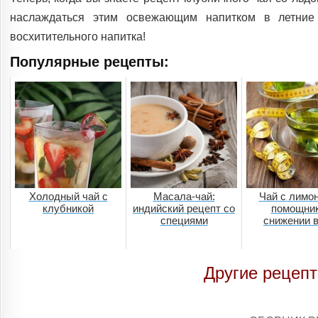
наслаждаться этим освежающим напитком в летние 
восхитительного напитка!
Популярные рецепты:
Холодный чай с
Масала-чай:
Чай с лимо
клубникой
индийский рецепт со
помощник
специями
снижении 
Другие рецепт