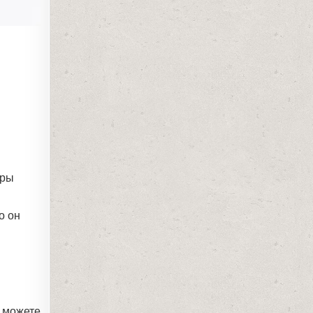
дры
о он
ы можете