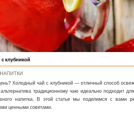
 с клубникой
POSTED
НАПИТКИ
IN
день? Холодный чай с клубникой — отличный способ освеж
 альтернатива традиционному чаю идеально подходит для
евного напитка. В этой статье мы поделимся с вами р
рыми ценными советами.