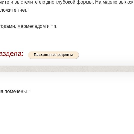
мите и выстелите ею дно глубокой формы. На мар­лю вылож
ложите гнет.
одами, мармеладом и т.п.
аздела:
Пасхальные рецепты
ля помечены
*