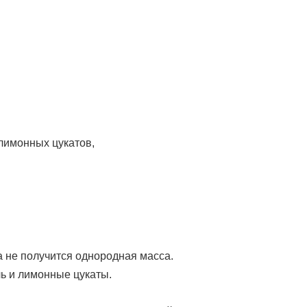
лимонных цукатов,
а не получится однородная масса.
ль и лимонные цукаты.