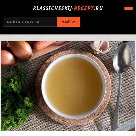
KLASSICHESKIJ-
RECEPT
.RU
НАЙТИ