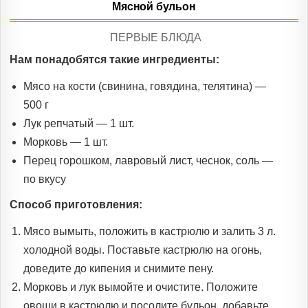
Мясной бульон
POSTED
ПЕРВЫЕ БЛЮДА
IN
Нам понадобятся такие ингредиенты:
Мясо на кости (свинина, говядина, телятина) —
500 г
Лук репчатый — 1 шт.
Морковь — 1 шт.
Перец горошком, лавровый лист, чеснок, соль —
по вкусу
Способ приготовления:
Мясо вымыть, положить в кастрюлю и залить 3 л.
холодной воды. Поставьте кастрюлю на огонь,
доведите до кипения и снимите пену.
Морковь и лук вымойте и очистите. Положите
овощи в кастрюлю и посолите бульон, добавьте