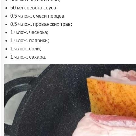
50 мл соевого соуса;
0,5 ч.лож. смеси перцев;
0,5 ч.лож. прованских трав;
1 ч.лож. чеснока;
1 ч.лож. паприки;
1 ч.лож. соли;
1 ч.лож. сахара.