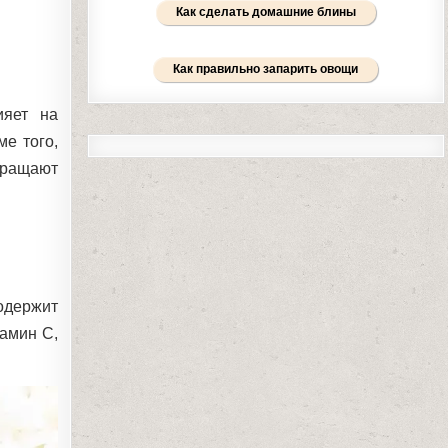
Как сделать домашние блины
Как правильно запарить овощи
ияет на
е того,
вращают
одержит
амин С,