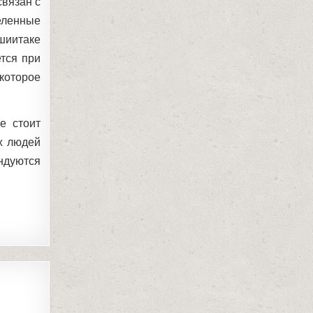
связан с
еленные
 шиитаке
тся при
которое
е стоит
х людей
ндуются