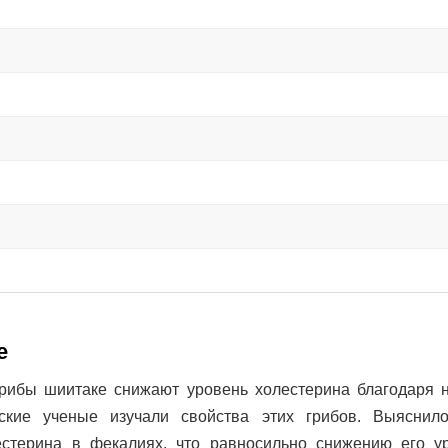
е
грибы шиитаке снижают уровень холестерина благодаря 
нские ученые изучали свойства этих грибов. Выяснило
естерина в фекалиях, что равносильно снижению его у