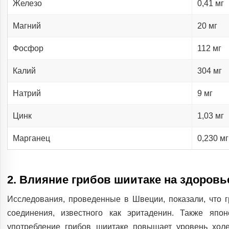
Железо
0,41 мг
Магний
20 мг
Фосфор
112 мг
Калий
304 мг
Натрий
9 мг
Цинк
1,03 мг
Марганец
0,230 мг
2. Влияние грибов шиитаке на здоровь
Исследования, проведенные в Швеции, показали, что 
соединения, известного как эритаденин. Также япо
употребление грибов шиитаке повышает уровень хол