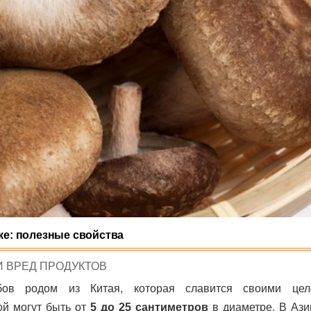
ке: полезные свойства
И ВРЕД ПРОДУКТОВ
ов родом из Китая, которая славится своими цел
ой могут быть от
5 до 25 сантиметров
в диаметре. В Ази