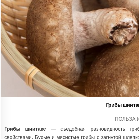
Грибы шиита
POSTED
ПОЛЬЗА 
IN
Грибы шиитаке
— съедобная разновидность гриб
свойствами. Бурые и мясистые грибы с загнутой шляпк