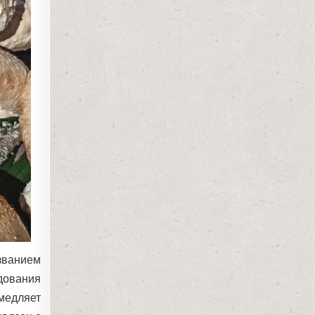
званием
едования
медляет