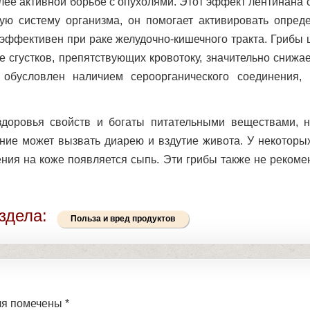
более активной борьбе с опухолями. Этот эффект лентинана 
ю систему организма, он помогает активировать опред
о эффективен при раке желудочно-кишечного тракта. Грибы
 сгустков, препятствующих кровотоку, значительно снижае
 обусловлен наличием сероорганического соединения, 
доровья свойств и богаты питательными веществами, н
ние может вызвать диарею и вздутие живота. У некоторы
ения на коже появляется сыпь. Эти грибы также не рекоме
здела:
Польза и вред продуктов
ля помечены
*