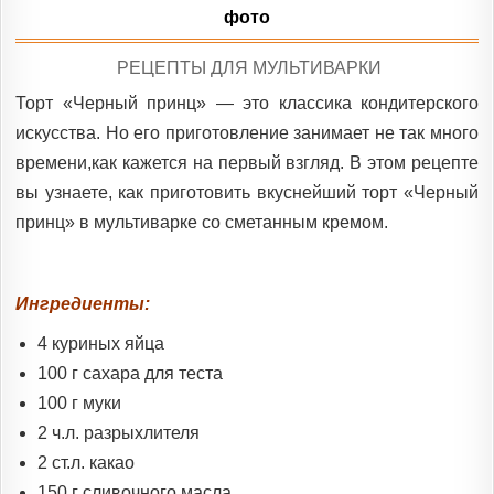
фото
POSTED
РЕЦЕПТЫ ДЛЯ МУЛЬТИВАРКИ
IN
Торт «Черный принц» — это классика кондитерского
искусства. Но его приготовление занимает не так много
времени,как кажется на первый взгляд. В этом рецепте
вы узнаете, как приготовить вкуснейший торт «Черный
принц» в мультиварке со сметанным кремом.
Ингредиенты:
4 куриных яйца
100 г сахара для теста
100 г муки
2 ч.л. разрыхлителя
2 ст.л. какао
150 г сливочного масла