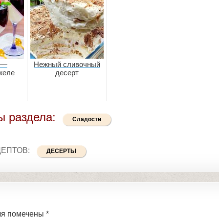
 —
Нежный сливочный
желе
десерт
ы раздела:
Сладости
ЦЕПТОВ:
ДЕСЕРТЫ
ля помечены
*