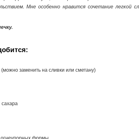
льствием. Мне особенно нравится сочетание легкой с
ечку.
добится:
й (можно заменить на сливки или сметану)
 сахара
х огнеупорных формы.