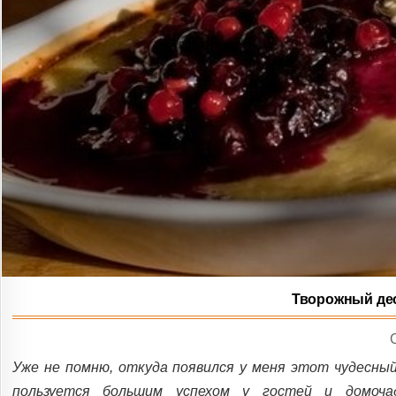
Творожный дес
I
Уже не помню, откуда появился у меня этот чудесный
пользуется большим успехом у гостей и домоч