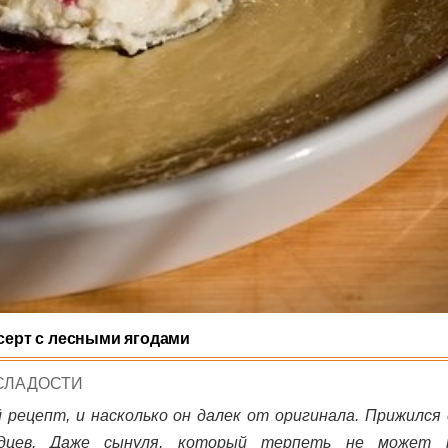
ерт с лесными ягодами
POSTED
СЛАДОСТИ
N
 рецепт, и насколько он далек от оригинала. Прижился 
адцев. Даже сынуля, который терпеть не может т