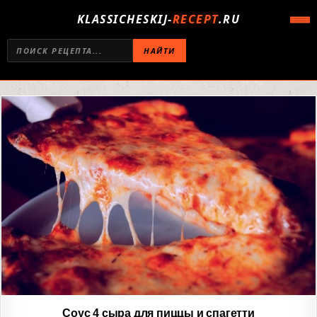
KLASSICHESKIJ-
RECEPT
.RU
НАЙТИ
Соус 4 сыра для пиццы и спагетти