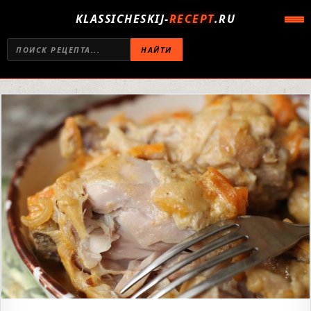
KLASSICHESKIJ-
RECEPT
.RU
НАЙТИ