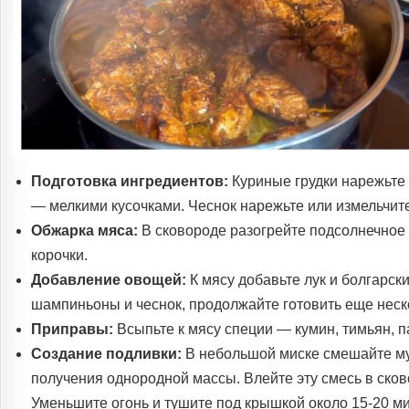
Подготовка ингредиентов:
Куриные грудки нарежьте 
— мелкими кусочками. Чеснок нарежьте или измельчите
Обжарка мяса:
В сковороде разогрейте подсолнечное 
корочки.
Добавление овощей:
К мясу добавьте лук и болгарск
шампиньоны и чеснок, продолжайте готовить еще неск
Приправы:
Всыпьте к мясу специи — кумин, тимьян, п
Создание подливки:
В небольшой миске смешайте мук
получения однородной массы. Влейте эту смесь в сков
Уменьшите огонь и тушите под крышкой около 15-20 ми