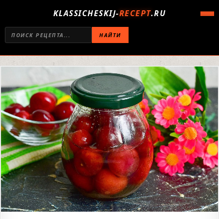
KLASSICHESKIJ-
RECEPT
.RU
НАЙТИ