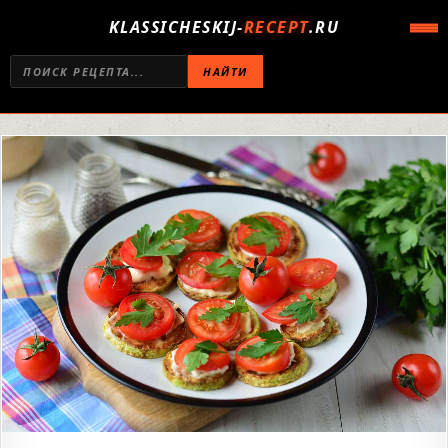
KLASSICHESKIJ-
RECEPT
.RU
НАЙТИ