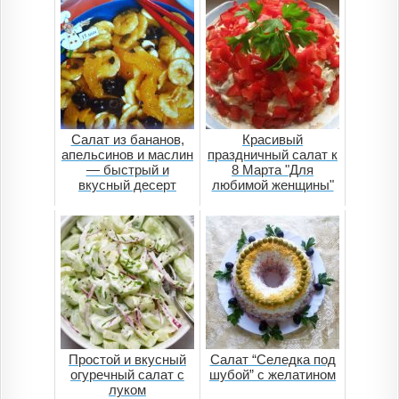
Салат из бананов,
Красивый
апельсинов и маслин
праздничный салат к
— быстрый и
8 Марта "Для
вкусный десерт
любимой женщины"
Простой и вкусный
Салат “Селедка под
огуречный салат с
шубой” c желатином
луком