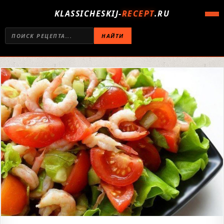
KLASSICHESKIJ-
RECEPT
.RU
НАЙТИ