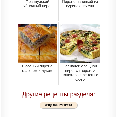
Французский
Пирог с начинкой из
яблочный пирог
куриной печени
Слоеный пирог с
Заливной овощной
фаршем и луком
пирог с творогом
пошаговый рецепт с
фото
Другие рецепты раздела:
Изделия из теста