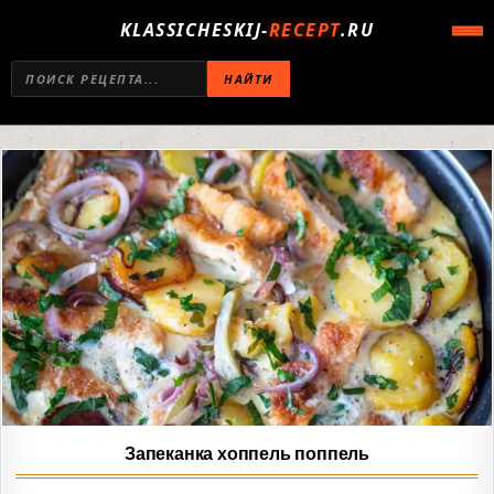
KLASSICHESKIJ-
RECEPT
.RU
НАЙТИ
Запеканка хоппель поппель