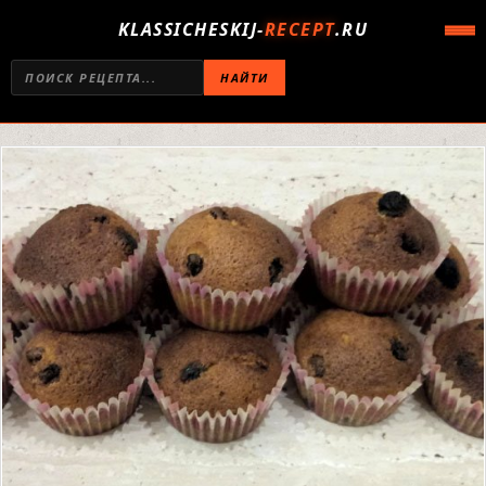
KLASSICHESKIJ-
RECEPT
.RU
НАЙТИ