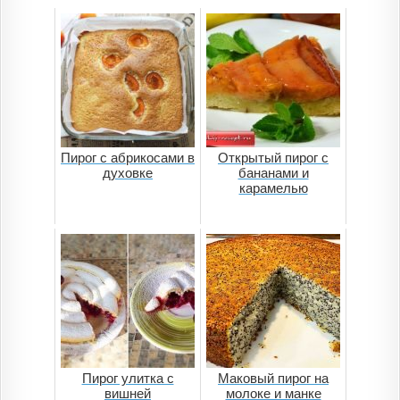
Пирог с абрикосами в
Открытый пирог с
духовке
бананами и
карамелью
Пирог улитка с
Маковый пирог на
вишней
молоке и манке