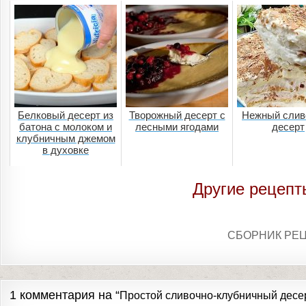
Белковый десерт из
Творожный десерт с
Нежный слив
батона с молоком и
лесными ягодами
десерт
клубничным джемом
в духовке
Другие рецепт
СБОРНИК РЕ
1 комментария на “
Простой сливочно-клубничный десе