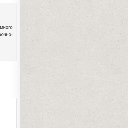
емного
вочно-