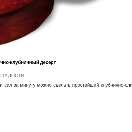
чно-клубничный десерт
POSTED
СЛАДОСТИ
N
и сил за минуту можно сделать простейший клубнично-сл