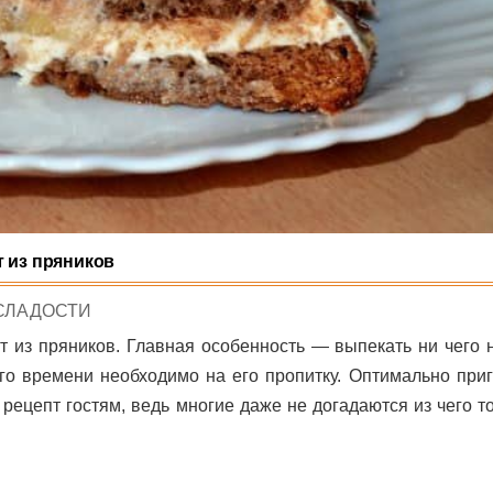
т из пряников
POSTED
СЛАДОСТИ
N
из пряников. Главная особенность — выпекать ни чего н
ого времени необходимо на его пропитку. Оптимально приг
ецепт гостям, ведь многие даже не догадаются из чего то