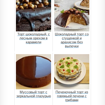
Торт шоколадный, с
Шоколадный торт со
лесным орехом в
сгущенкой и
карамели
арахисом без
выпечки
Муссовый торт с
Печеночный торт из
зеркальной глазурью
говяжьей печени с
грибами