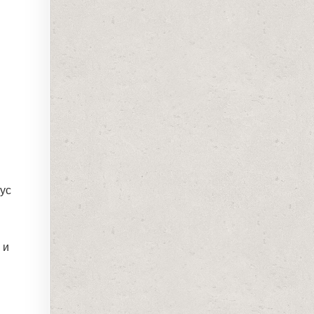
оус
 и