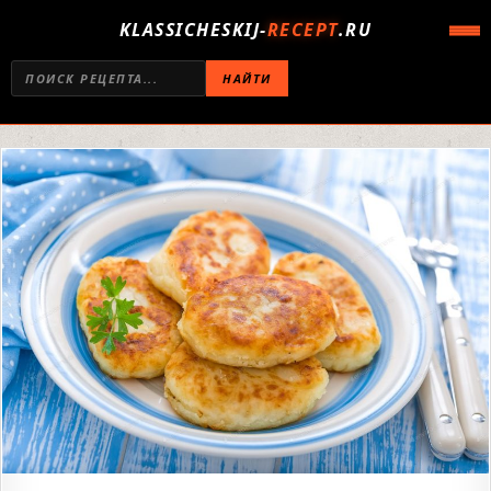
KLASSICHESKIJ-
RECEPT
.RU
НАЙТИ