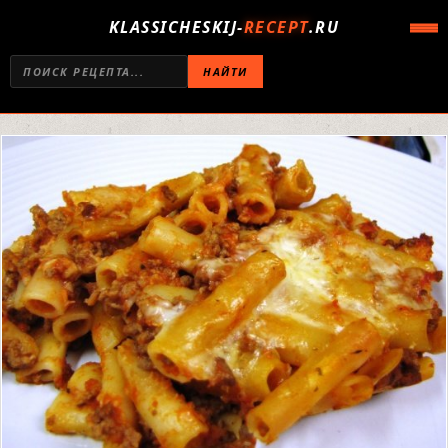
KLASSICHESKIJ-
RECEPT
.RU
НАЙТИ