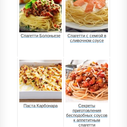
Спагетти Болоньезе
Спагетти с семгой в
сливочном соусе
Паста Карбонара
Секреты
приготовления
бесподобных соусов
к аппетитным
спагетти