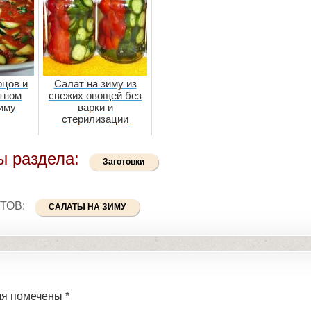
рцов и
Салат на зиму из
атном
свежих овощей без
зиму
варки и
стерилизации
ы раздела:
Заготовки
ТОВ:
САЛАТЫ НА ЗИМУ
ля помечены
*