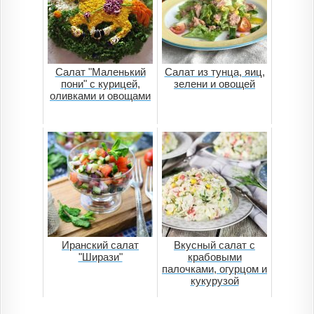
Салат "Маленький
Салат из тунца, яиц,
пони" с курицей,
зелени и овощей
оливками и овощами
Иранский салат
Вкусный салат с
"Ширази"
крабовыми
палочками, огурцом и
кукурузой