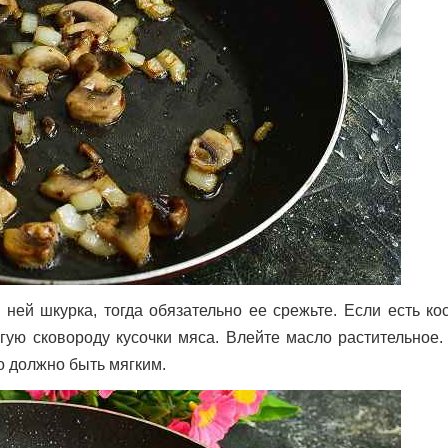
 ней шкурка, тогда обязательно ее срежьте. Если есть ко
ую сковороду кусочки мяса. Влейте масло растительное.
но должно быть мягким.