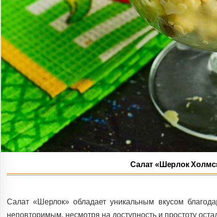
Салат «Шерлок Холмс»
Салат «Шерлок» обладает уникальным вкусом благода
неповторимым, несмотря на доступность и простоту оста