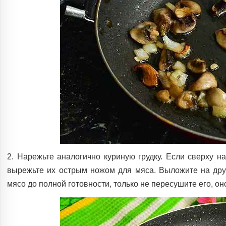
2. Нарежьте аналогично куриную грудку. Если сверху на
вырежьте их острым ножом для мяса. Выложите на друг
мясо до полной готовности, только не пересушите его, о