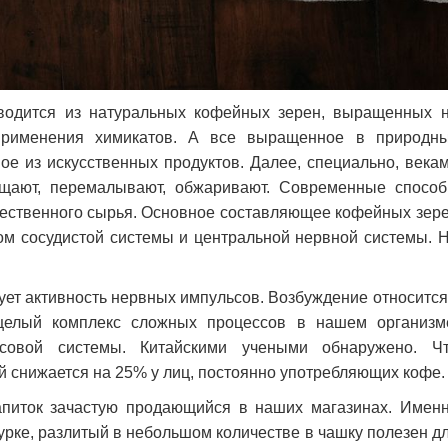
зводится из натуральных кофейных зерен, выращенных 
 применения химикатов. А все выращенное в природн
ое из искусственных продуктов. Далее, специально, века
чищают, перемалывают, обжаривают. Современные спосо
чественного сырья. Основное составляющее кофейных зер
м сосудистой системы и центральной нервной системы. 
ует активность нервных импульсов. Возбуждение относится
 целый комплекс сложных процессов в нашем организм
ссовой системы. Китайскими учеными обнаружено. Ч
й снижается на 25% у лиц, постоянно употребляющих кофе.
апиток зачастую продающийся в наших магазинах. Имен
рке, разлитый в небольшом количестве в чашку полезен д