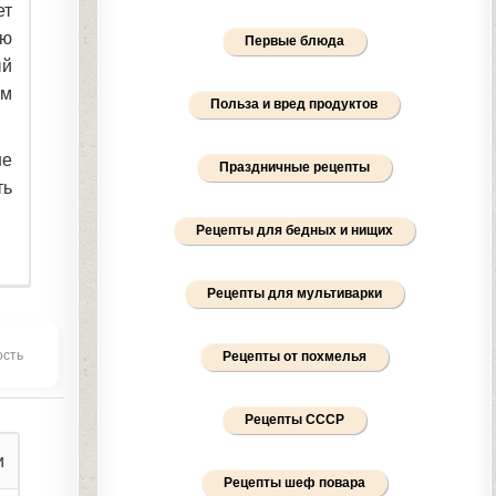
ет
ую
Первые блюда
ый
ем
Польза и вред продуктов
не
Праздничные рецепты
ть
Рецепты для бедных и нищих
Рецепты для мультиварки
ость
Рецепты от похмелья
Рецепты СССР
и
Рецепты шеф повара