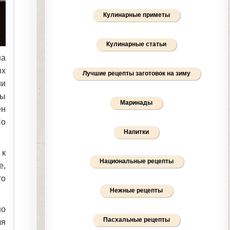
Кулинарные приметы
Кулинарные статьи
на
ых
Лучшие рецепты заготовок на зиму
ми
бы
Маринады
ен
Но
Напитки
 к
Национальные рецепты
е,
то
Нежные рецепты
но
Пасхальные рецепты
ля