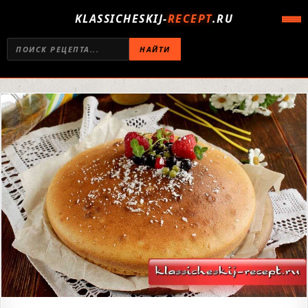
KLASSICHESKIJ-
RECEPT
.RU
НАЙТИ