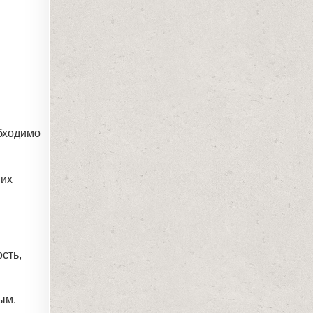
обходимо
 их
сть,
ым.