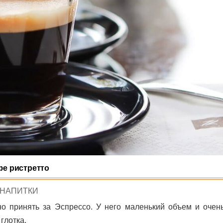
е ристретто
POSTED
НАПИТКИ
IN
о принять за Эспрессо. У него маленький объем и очень
глотка.