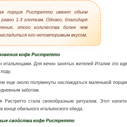
ная порция Ристретто имеет объем
 равно 1-3 глоткам. Однако, благодаря
ления, этого количества более чем
насладиться его неповторимым вкусом.
новения кофе Ристретто
ен итальянцами. Для вечно занятых жителей Италии это и
ходу.
атем еще около полуминуты наслаждаться маленькой порцие
седневным заботам.
я Ристретто стала своеобразным ритуалом. Этот напито
в конце обильного итальянского обеда.
зные свойства кофе Ристретто