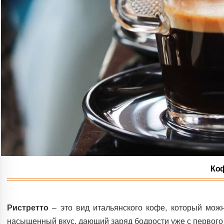
Коф
Ристретто
– это вид итальянского кофе, который можн
насыщенный вкус, дающий заряд бодрости уже с первого 