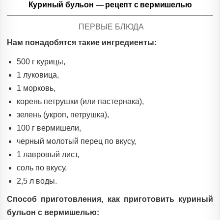
Куриный бульон — рецепт с вермишелью
POSTED
ПЕРВЫЕ БЛЮДА
IN
Нам понадобятся такие ингредиенты:
500 г курицы,
1 луковица,
1 морковь,
корень петрушки (или пастернака),
зелень (укроп, петрушка),
100 г вермишели,
черный молотый перец по вкусу,
1 лавровый лист,
соль по вкусу,
2,5 л воды.
Способ приготовления, как приготовить куриный
бульон с вермишелью: