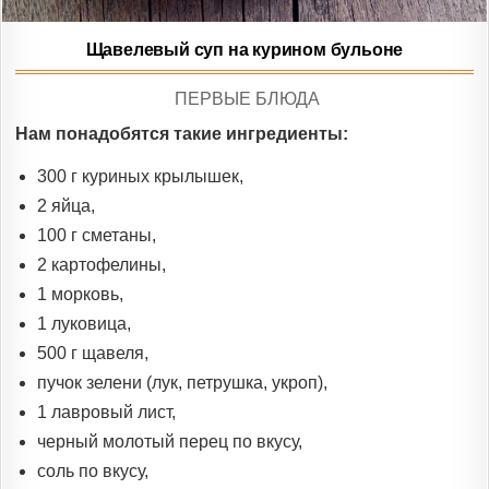
Щавелевый суп на курином бульоне
POSTED
ПЕРВЫЕ БЛЮДА
IN
Нам понадобятся такие ингредиенты:
300 г куриных крылышек,
2 яйца,
100 г сметаны,
2 картофелины,
1 морковь,
1 луковица,
500 г щавеля,
пучок зелени (лук, петрушка, укроп),
1 лавровый лист,
черный молотый перец по вкусу,
соль по вкусу,