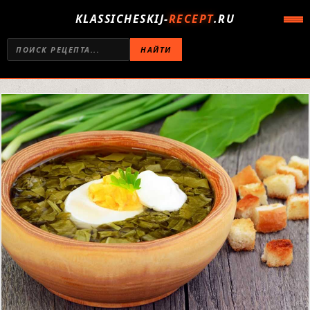
KLASSICHESKIJ-
RECEPT
.RU
НАЙТИ