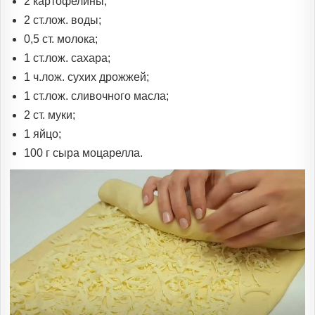
2 картофелины;
2 ст.лож. воды;
0,5 ст. молока;
1 ст.лож. сахара;
1 ч.лож. сухих дрожжей;
1 ст.лож. сливочного масла;
2 ст. муки;
1 яйцо;
100 г сыра моцарелла.