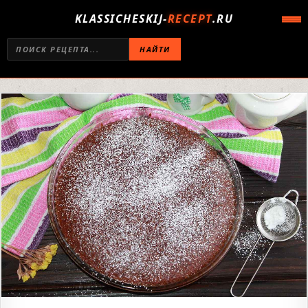
KLASSICHESKIJ-
RECEPT
.RU
НАЙТИ