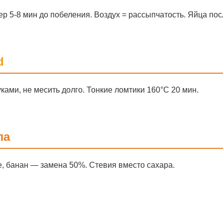
ер 5-8 мин до побеления. Воздух = рассыпчатость. Яйца пос
d
уками, не месить долго. Тонкие ломтики 160°C 20 мин.
ла
ре, банан — замена 50%. Стевия вместо сахара.