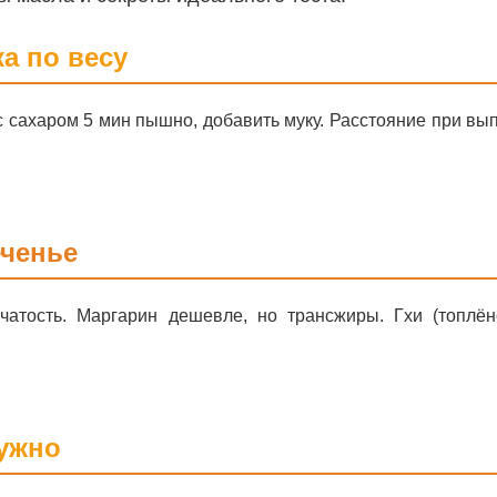
а по весу
о с сахаром 5 мин пышно, добавить муку. Расстояние при вы
еченье
атость. Маргарин дешевле, но трансжиры. Гхи (топлё
нужно