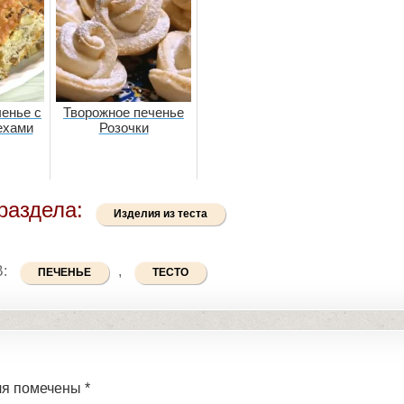
енье с
Творожное печенье
ехами
Розочки
раздела:
Изделия из теста
В:
,
ПЕЧЕНЬЕ
ТЕСТО
ля помечены
*