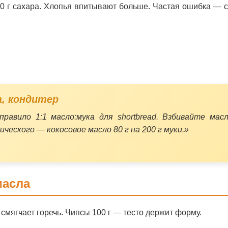
150 г сахара. Хлопья впитывают больше. Частая ошибка — с
а, кондитер
правило 1:1 масло:мука для shortbread. Взбивайте мас
ического — кокосовое масло 80 г на 200 г муки.»
масла
о смягчает горечь. Чипсы 100 г — тесто держит форму.