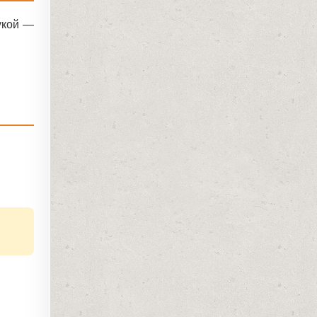
укой —