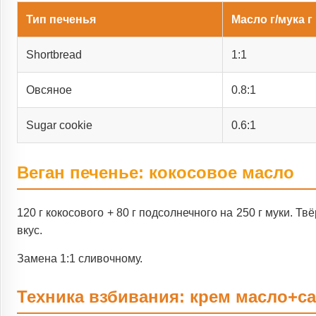
Тип печенья
Масло г/мука г
Shortbread
1:1
Овсяное
0.8:1
Sugar cookie
0.6:1
Веган печенье: кокосовое масло
120 г кокосового + 80 г подсолнечного на 250 г муки. 
вкус.
Замена 1:1 сливочному.
Техника взбивания: крем масло+с