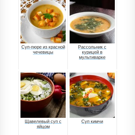
Суп-пюре из красной
Рассольник с
чечевицы
курицей в
мультиварке
Щавелевый суп с
Суп кимчи
яйцом