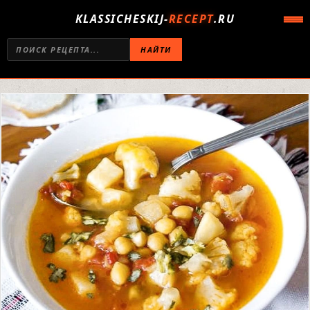
KLASSICHESKIJ-
RECEPT
.RU
НАЙТИ