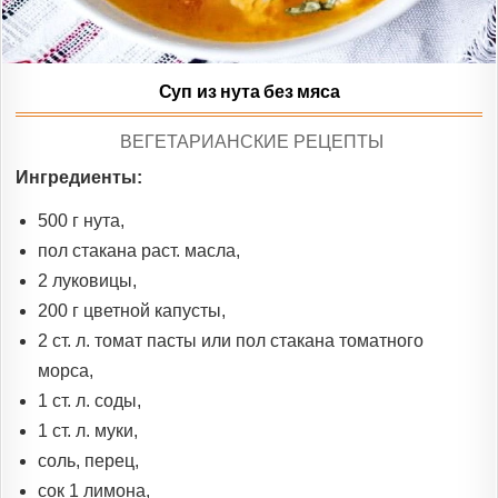
Суп из нута без мяса
POSTED
ВЕГЕТАРИАНСКИЕ РЕЦЕПТЫ
IN
Ингредиенты:
500 г нута,
пол стакана раст. масла,
2 луковицы,
200 г цветной капусты,
2 ст. л. томат пасты или пол стакана томатного
морса,
1 ст. л. соды,
1 ст. л. муки,
соль, перец,
сок 1 лимона,