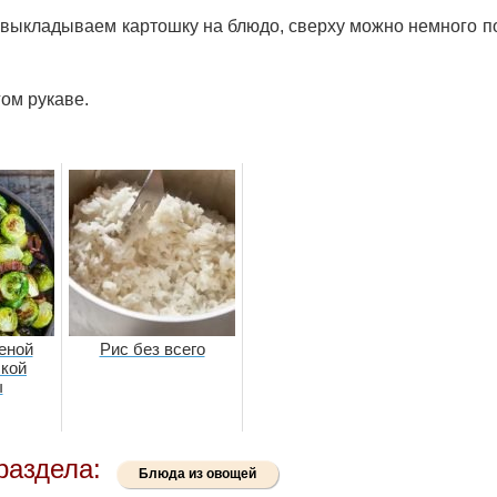
у, выкладываем картошку на блюдо, сверху можно немного 
ом рукаве.
еной
Рис без всего
кой
ы
раздела:
Блюда из овощей