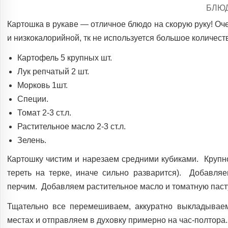
POS
БЛЮ
IN
Картошка в рукаве — отличное блюдо на скорую руку! Оче
и низкокалорийной, тк не используется большое количеств
Картофель 5 крупных шт.
Лук репчатый 2 шт.
Морковь 1шт.
Специи.
Томат 2-3 ст.л.
Растительное масло 2-3 ст.л.
Зелень.
Картошку чистим и нарезаем средними кубиками. Крупно
тереть на терке, иначе сильно разварится). Добавляе
перчим. Добавляем растительное масло и томатную паст
Тщательно все перемешиваем, аккуратно выкладываем
местах и отправляем в духовку примерно на час-полтора.