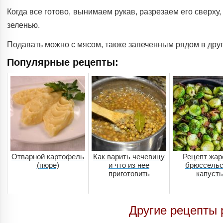
Когда все готово, вынимаем рукав, разрезаем его сверх
зеленью.
Подавать можно с мясом, также запеченным рядом в друг
Популярные рецепты:
Отварной картофель
Как варить чечевицу
Рецепт жар
(пюре)
и что из нее
брюссельс
приготовить
капуст
Другие рецепты 