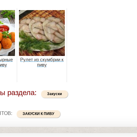
ырные
Рулет из скумбрии к
пиву
пиву
ы раздела:
Закуски
ПТОВ:
ЗАКУСКИ К ПИВУ