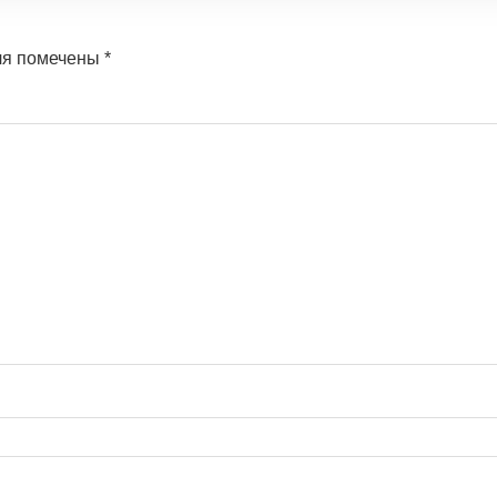
ля помечены
*