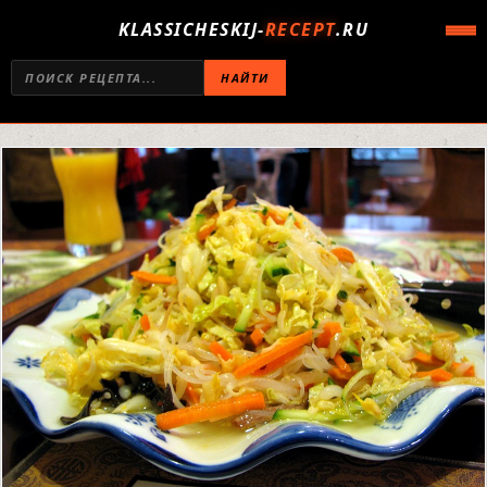
KLASSICHESKIJ-
RECEPT
.RU
НАЙТИ