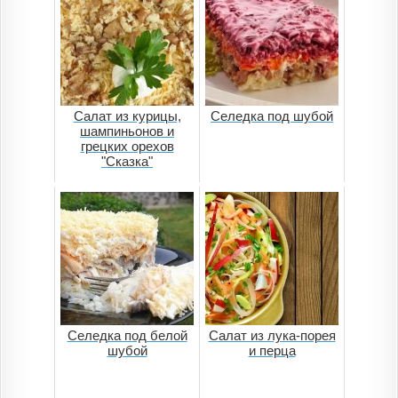
Салат из курицы,
Селедка под шубой
шампиньонов и
грецких орехов
"Сказка"
Селедка под белой
Салат из лука-порея
шубой
и перца