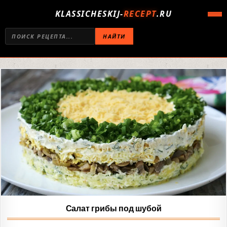
KLASSICHESKIJ-
RECEPT
.RU
НАЙТИ
Салат грибы под шубой